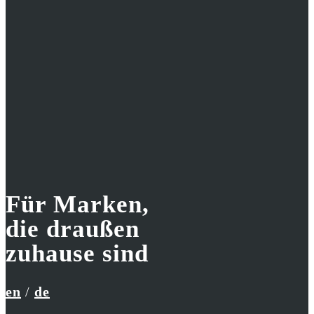
Download unser Portfolio
Download
Für Marken,
die draußen
zuhause sind
en
/
de