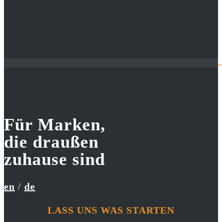
Für Marken,
Red Bull
UniCredit Group
die draußen
Cliff Diving Weltmeisterschaft
Mach’s grün
zuhause sind
en
/
de
LASS UNS WAS STARTEN