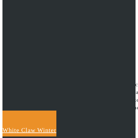
Was als nächstes?
Nach dem Dreh in Südafrika ging es direkt weiter na
wunderschön. Der Kontrast zwischen den sonnigen Lan
Trotz engem Zeitplan und harter Arbeit war das Ganze
weitergebracht. Die atemberaubenden Winteraufnahme
schnell nicht vergessen.
White Claw Winter